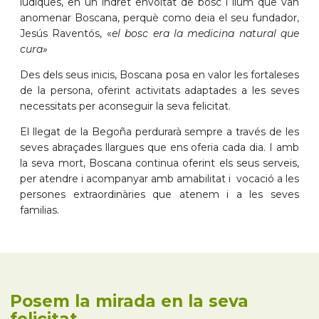
lúdiques, en un indret envoltat de bosc i llum que van
anomenar Boscana, perquè como deia el seu fundador,
Jesús Raventós, «
el bosc era la medicina natural que
cura»
Des dels seus inicis, Boscana posa en valor les fortaleses
de la persona, oferint activitats adaptades a les seves
necessitats per aconseguir la seva felicitat.
El llegat de la Begoña perdurarà sempre a través de les
seves abraçades llargues que ens oferia cada dia. I amb
la seva mort, Boscana continua oferint els seus serveis,
per atendre i acompanyar amb amabilitat i vocació a les
persones extraordinàries que atenem i a les seves
familias.
Posem la mirada en la seva
felicitat