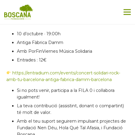
10 d’octubre · 19:00h
Antiga Fàbrica Damm
Amb PorFinViernes Música Solidaria
Entrades : 12€
https://entradium.com/events/concert-solidari-rock-
amb-tu-barcelona-antiga-fabrica-damm-barcelona
Si no pots venir, participa a la FILA 0 i col·labora
igualment!
La teva contribució (assistint, donant o compartint)
té molt de valor.
Amb el teu suport seguirem impulsant projectes de
Fundació Nen Déu, Hola Qué Tal Afasia, i Fundació
Boscana.