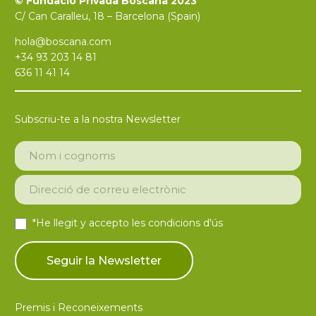
© Fundació Privada Boscana 2023
C/ Can Caralleu, 18 – Barcelona (Spain)
hola@boscana.com
+34 93 203 14 81
636 11 41 14
Subscriu-te a la nostra Newsletter
*He llegit y accepto les
condicions d'ús
Premis i Reconeixements