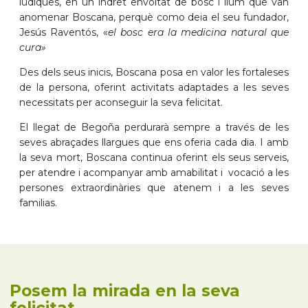
lúdiques, en un indret envoltat de bosc i llum que van
anomenar Boscana, perquè como deia el seu fundador,
Jesús Raventós, «
el bosc era la medicina natural que
cura»
Des dels seus inicis, Boscana posa en valor les fortaleses
de la persona, oferint activitats adaptades a les seves
necessitats per aconseguir la seva felicitat.
El llegat de Begoña perdurarà sempre a través de les
seves abraçades llargues que ens oferia cada dia. I amb
la seva mort, Boscana continua oferint els seus serveis,
per atendre i acompanyar amb amabilitat i vocació a les
persones extraordinàries que atenem i a les seves
familias.
Posem la mirada en la seva
felicitat