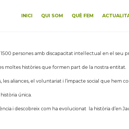
INICI
QUI SOM
QUÈ FEM
ACTUALIT
00 persones amb discapacitat intel·lectual en el seu pr
 moltes històries que formen part de la nostra entitat.
 les aliances, el voluntariat i l’impacte social que hem c
istòria única.
ència i descobreix com ha evolucionat la història d’en J