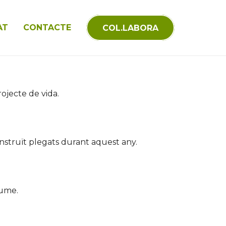
AT
CONTACTE
COL.LABORA
ojecte de vida.
onstruït plegats durant aquest any.
aume.