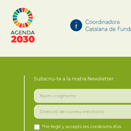
Subscriu-te a la nostra Newsletter
*He llegit y accepto les
condicions d'ús