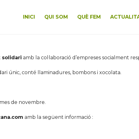
INICI
QUI SOM
QUÈ FEM
ACTUALIT
 solidari
amb la col·laboració d’empreses socialment res
ari únic, conté llaminadures, bombons i xocolata.
el mes de novembre.
ana.com
amb la següent informació :
)